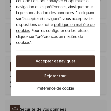
ceux de tiers pour analyser et optimiser la
profiter de la destination. Un jeu de mots qui fait référence
à la possibilité de combiner affaires et plaisir. Prolongez
navigation et les préférences, ainsi que pour
votre séjour avec des tarifs spéciaux.
la personnalisation des annonces. En cliquant
sur “accepter et naviguer“, vous acceptez les
dispositions de notre
politique en matière de
cookies
. Pour les configurer ou les refuser,
Le meilleur rapport qualité-prix
cliquez sur “préférences en matière de
cookies“.
Des prix compétitifs adaptés à vos besoins.
Accepter et naviguer
Service de gestion des voyages d’affaires
Rejeter tout
Vous disposerez d’un Key Account Manager personnel
afin que tout soit parfaitement organisé pour votre
voyage.
Préférence de cookie
Sécurité de vos données