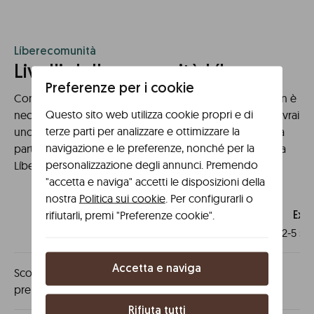
Líberecomunità
Livelli della comunità Líbere .
Preferenze per i cookie
Con la sola iscrizione fai già parte della community! Non è
Questo sito web utilizza cookie propri e di
necessario avere prenotazioni precedenti, registrati e avrai
terze parti per analizzare e ottimizzare la
uno sconto diretto del 5% su tutte le tue prenotazioni a
navigazione e le preferenze, nonché per la
partire da ora. E questo è solo l'inizio! Ogni soggiorno a
personalizzazione degli annunci. Premendo
Líbere vale per salire di livello.
"accetta e naviga" accetti le disposizioni della
nostra
Politica sui cookie
. Per configurarli o
rifiutarli, premi "Preferenze cookie".
Líbere
community
Expl
0-1 soggiorni
2-5 so
Accetta e naviga
Sconto sulla tua prossima
5%
5
prenotazione
Rifiuta tutti