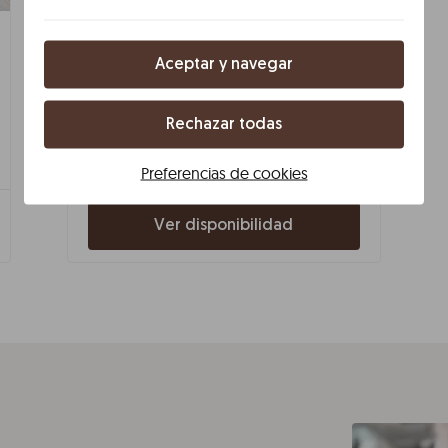
Líbere Seville Plaza Nueva
En una de las zonas más emblemáticas de
Aceptar y navegar
Sevilla, estos apartamentos ofrecen acceso
inmediato a la Plaza Nueva, la Catedral y el
casco histórico. Una estancia moderna,
Rechazar todas
luminosa y totalmente digital en el corazón
de la ciudad.
Preferencias de cookies
Ver disponibilidad