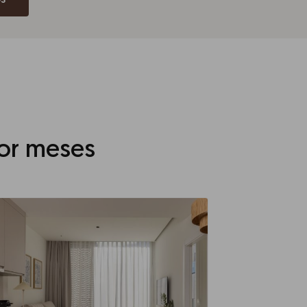
s
por meses