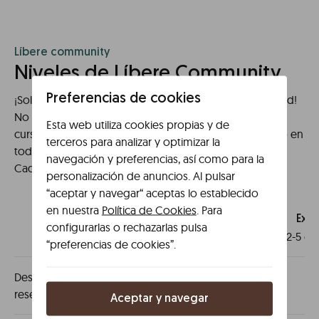
Líbere community
Niveles de Líbere Community
Preferencias de cookies
¡Solo por darte de alta ya formas parte de la comunidad!
No es necesario que tengas reservas anteriores o en
Esta web utiliza cookies propias y de
curso, regístrate y tendrás un 5% de descuento directo en
terceros para analizar y optimizar la
todas tus futuras reservas. ¡Y esto es solo el principio!
navegación y preferencias, así como para la
Cada estancia en Líbere cuenta para subir de nivel.
personalización de anuncios. Al pulsar
“aceptar y navegar“ aceptas lo establecido
en nuestra
Política de Cookies
. Para
Líbere
community
Expl
configurarlas o rechazarlas pulsa
0-1 estancias
2-5 es
“preferencias de cookies”.
Descuento en próxima
5%
5
reserva
Aceptar y navegar