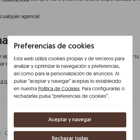
cualquier agencia!
ar reserva
Preferencias de cookies
er algún cambio en tu reserva como cambiar fechas, adelantar tu 
Esta web utiliza cookies propias y de terceros para
elar tu reserva puedes hacerlo en MyPlace.
analizar y optimizar la navegación y preferencias,
así como para la personalización de anuncios. Al
pulsar “aceptar y navegar“ aceptas lo establecido
a tu reserva
y selecciona “Gestionar reserva”.
en nuestra
Política de Cookies
. Para configurarlas o
rechazarlas pulsa “preferencias de cookies”.
Aceptar y navegar
No, todavía tengo dudas.
Rechazar todas