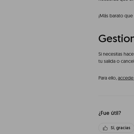
¡Más barato que 
Gestion
Si necesitas hac
tu salida o canc
Para ello,
accede 
¿Fue útil?
Sí, gracias