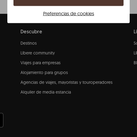
Preferencias de cookies
Descubre
L
Destinos
S
Líbere community
L
Viajes para empresas
B
Alojamiento para grupos
Agencias de viajes, mayoristas y touroperadores
Alquiler de media estancia