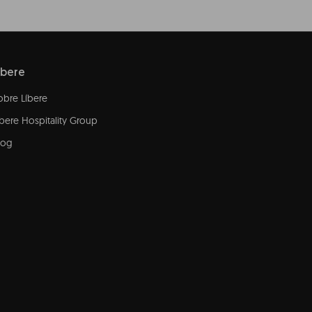
íbere
obre Líbere
íbere Hospitality Group
log