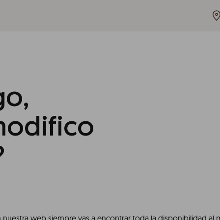
go,
modifico
?
n
nuestra web
siempre vas a encontrar toda la disponibilidad al 