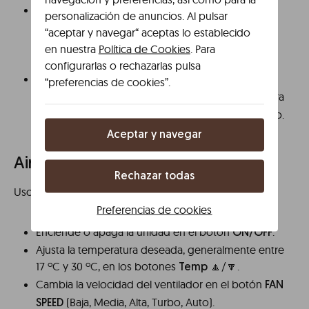
Ajusta el
pulsando el
tiempo de calentamiento
personalización de anuncios. Al pulsar
.
botón Play + 30s
“aceptar y navegar“ aceptas lo establecido
El microondas empezará a funcionar
en nuestra
Política de Cookies
. Para
automáticamente.
configurarlas o rechazarlas pulsa
Al finalizar, retira el contenido con
.
cuidado
“preferencias de cookies”.
También puedes pulsar el
para
botón de Stop
detener el microondas en cualquier momento.
Aceptar y navegar
Aire acondicionado
Rechazar todas
Uso del
Mando a Distancia
Preferencias de cookies
Enciende o apaga la unidad en el botón
.
ON/OFF
Ajusta la temperatura deseada, generalmente entre
17 ºC y 30 ºC, en los botones
🔼/🔽.
Temp
Cambia la velocidad del ventilador en el botón
FAN
(Baja, Media, Alta, Turbo, Auto).
SPEED