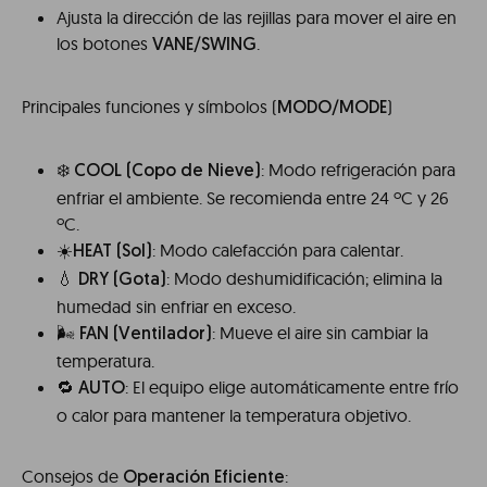
Ajusta la dirección de las rejillas para mover el aire en
los botones
.
VANE/SWING
Principales funciones y símbolos (
)
MODO/MODE
❄️️
: Modo refrigeración para
COOL
(Copo de Nieve)
enfriar el ambiente. Se recomienda entre 24 ºC y 26
ºC.
☀️
: Modo calefacción para calentar.
HEAT (Sol)
💧
: Modo deshumidificación; elimina la
DRY
(Gota)
humedad sin enfriar en exceso.
🌬️️
: Mueve el aire sin cambiar la
FAN
(Ventilador)
temperatura.
🔁
: El equipo elige automáticamente entre frío
AUTO
o calor para mantener la temperatura objetivo.
Consejos de
:
Operación Eficiente