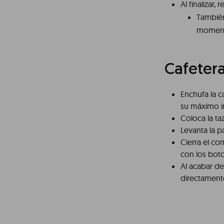
Al finalizar,
También
momen
Cafeter
Enchufa la c
su máximo i
Coloca la taz
Levanta la pa
Cierra el c
con los boto
Al acabar de 
directamente