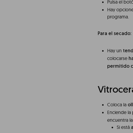
Pulsa el bo
Hay opciones
programa.
Para el secado:
Hay un
ten
colocarse
h
permitido c
Vitroce
Coloca la
ol
Enciende la
encuentra la 
Si está