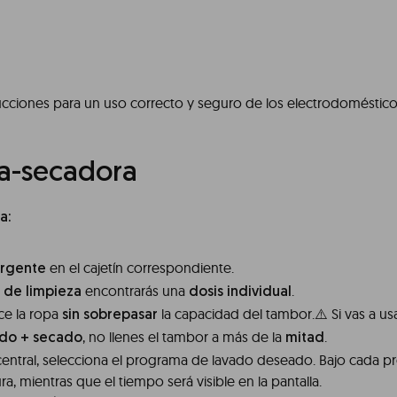
rucciones para un uso correcto y seguro de los electrodoméstico
a-secadora
a:
en el cajetín correspondiente.
rgente
encontrarás una
.
t de limpieza
dosis individual
ce la ropa
la capacidad del tambor.⚠️ Si vas a u
sin sobrepasar
, no llenes el tambor a más de la
.
ado + secado
mitad
central, selecciona el
programa
de lavado deseado. Bajo cada p
ra, mientras que el tiempo será visible en la pantalla.