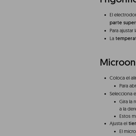
Frigorífi
El electrod
parte super
Para ajustar 
La
tempera
Microon
Coloca el a
Para abr
Selecciona 
Gira la
a la de
Estos m
Ajusta el
ti
El micr