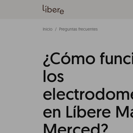
Inicio
Preguntas frecuentes
¿Cómo func
los
electrodomé
en Líbere M
Merced?