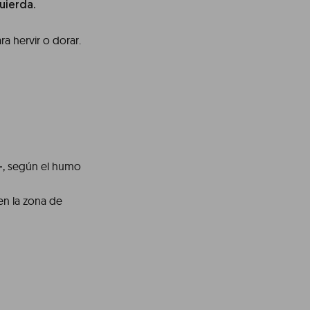
uierda.
ra hervir o dorar.
, según el humo
–
 en la zona de