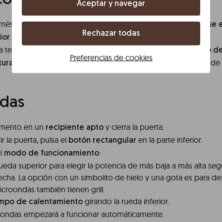
co
Aceptar y navegar
oméstico combina
; el
frigorífico y congelador
congelador se e
Rechazar todas
.
ior
la temperatura, utiliza la
ruleta situada en el lateral derecho de
Preferencias de cookies
para una correcta conservación de 
tura recomendada es 4 °C
das
limento en un
y cierra la puerta.
recipiente apto
ir la puerta, pulsa el
en la parte inferior.
botón rectangular
el
:
modo de funcionamiento
 rueda superior para elegir la potencia de más baja a más alta se
recha. La opción con un simbolito de hielo y una gota es para de
icroondas también tienen grill.
girando la rueda inferior.
empo de calentamiento
oondas empezará a funcionar automáticamente.