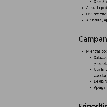
Si está
Ajusta la
pot
Usa
potenci
Al finalizar,
a
Campana
Mientras co
Selecci
y los ol
Usa la
l
cocción
Déjala 
Apágal