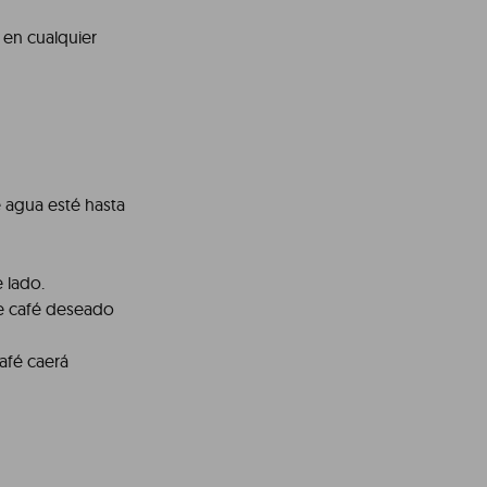
 en cualquier
 agua esté hasta
e lado.
de café deseado
café caerá