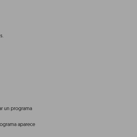
s.
sar un programa
rograma aparece