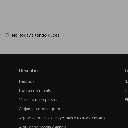
No, todavía tengo dudas.
Descubre
L
Destinos
S
Líbere community
L
Viajes para empresas
B
Alojamiento para grupos
Agencias de viajes, mayoristas y touroperadores
Alquiler de media estancia