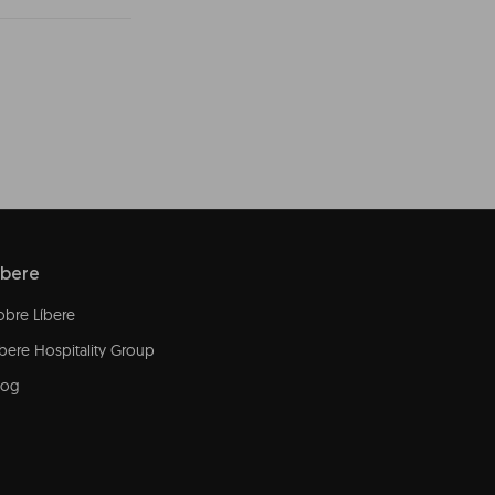
íbere
obre Líbere
íbere Hospitality Group
log