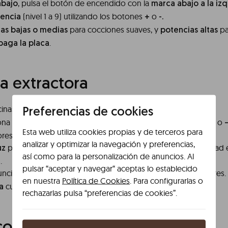
, pulsa el botón de encendido con la
abajo
marca abajo a la izq
(nivel 1 a 9) utilizando los botones
o
encia
+
-.
para cocciones suaves, y
pa
as bajas o medias
potencias altas
.
paga la placa
 extractora
cinas, se recomienda
.
Preferencias de cookies
encender la campana extractora
ona la
(baja, media o alta) pulsando los botones
o
velocidad
+
Esta web utiliza cookies propias y de terceros para
ores.
analizar y optimizar la navegación y preferencias,
pulsando el botón de la
si necesitas más visibilidad
uz
bombilla
así como para la personalización de anuncios. Al
.
pulsar “aceptar y navegar“ aceptas lo establecido
funcionar
después de cocinar para eliminar olores.
5–10 minutos
en nuestra
Política de Cookies
. Para configurarlas o
cuando el aire esté limpio.
a
rechazarlas pulsa “preferencias de cookies”.