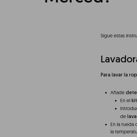
Sigue estas inst
Lavador
Para lavar la rop
Añade
dete
En el
ki
Introdu
de
lav
En la rueda 
la temperatu