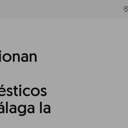
ionan
sticos
álaga la