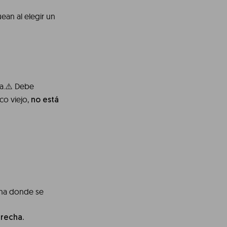
ean al elegir un
na.⚠️ Debe
co viejo,
no está
ona donde se
erecha.