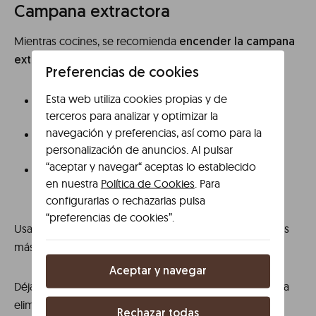
Campana extractora
Mientras cocines, se recomienda
encender la campana
.
extractora
Preferencias de cookies
Esta web utiliza cookies propias y de
Ponla en funcionamiento usando el botón de
terceros para analizar y optimizar la
encendido.
navegación y preferencias, así como para la
Selecciona la
usando los números
velocidad
personalización de anuncios. Al pulsar
situados en la parte superior.
“aceptar y navegar“ aceptas lo establecido
Siendo el número
y el
1 la menor intensidad
en nuestra
Política de Cookies
. Para
número
.
3 la máxima intensidad
configurarlas o rechazarlas pulsa
“preferencias de cookies”.
Usa la
pulsando el botón de la
si necesitas
luz
bombilla
más visibilidad en la zona de cocción.
Aceptar y navegar
Déjala funcionar
después de cocinar para
5–10 minutos
eliminar olores.
Rechazar todas