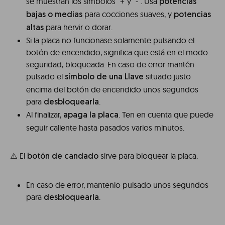
se muestran los símbolos “+”y “-”. Usa
potencias
para cocciones suaves, y
bajas o medias
potencias
para hervir o dorar.
altas
Si la placa no funcionase solamente pulsando el
botón de encendido, significa que está en el modo
seguridad, bloqueada. En caso de error mantén
pulsado el
situado justo
símbolo de una Llave
encima del botón de encendido unos segundos
para
.
desbloquearla
Al finalizar,
. Ten en cuenta que puede
apaga la placa
seguir caliente hasta pasados varios minutos.
⚠️ El
sirve para bloquear la placa.
botón de candado
En caso de error, mantenlo pulsado unos segundos
para
.
desbloquearla