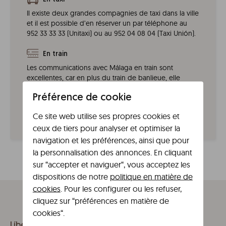
Il existe deux grandes compagnies de taxi dans la ville
et il est possible d’en réserver un par téléphone au
952 33 33 33 (Unitaxi) ou au 952 04 08 04 (Taxi Unión).
En train
Les communications avec Málaga en train sont
excellentes, car en plus du train de banlieue, elle
dispose également de l’AVE, qui arrive à la gare María
Préférence de cookie
Zambrano. La proximité du centre-ville, en à peine 10
minutes à pied, fait de ce moyen de transport une très
Ce site web utilise ses propres cookies et
bonne option.
ceux de tiers pour analyser et optimiser la
navigation et les préférences, ainsi que pour
la personnalisation des annonces. En cliquant
sur “accepter et naviguer“, vous acceptez les
dispositions de notre
politique en matière de
cookies
. Pour les configurer ou les refuser,
cliquez sur “préférences en matière de
cookies“.
Líbere Málaga Teatro Romano