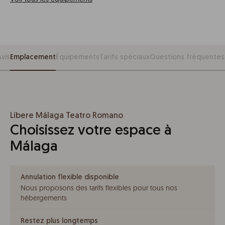
Avis
Emplacement
Équipements
Tarifs spéciaux
Questions fréquentes
Líbere Málaga Teatro Romano
Choisissez votre espace à
Málaga
Annulation flexible disponible
Nous proposons des tarifs flexibles pour tous nos
hébergements
Restez plus longtemps