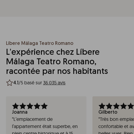
Líbere Málaga Teatro Romano
L'expérience chez Líbere
Málaga Teatro Romano,
racontée par nos habitants
/5 basé sur
36.035 avis
4.1
Joanna
Gilberto
“
L’emplacement de
“
Très bon empla
l’appartement était superbe, en
confortable et a
plein centre historique et à 15
belles vues. Bien