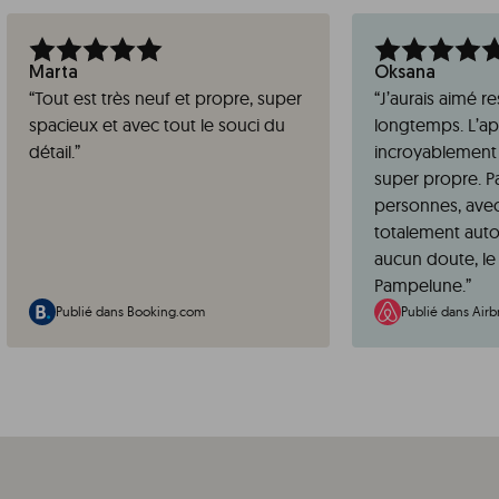
Marta
Oksana
“
Tout est très neuf et propre, super
“
J’aurais aimé re
spacieux et avec tout le souci du
longtemps. L’a
détail.
”
incroyablement 
super propre. Pa
personnes, ave
totalement auto
aucun doute, le 
Pampelune.
”
Publié dans Booking.com
Publié dans Air