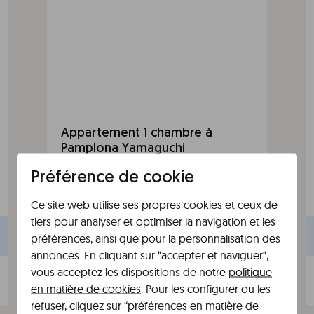
Appartement 1 chambre à
Pamplona Yamaguchi
1 chambre
Max. 4 personnes
Préférence de cookie
1 salle de bain
1 lit double et 1 canapé-lit
Ce site web utilise ses propres cookies et ceux de
+
Toutes les commodités
tiers pour analyser et optimiser la navigation et les
Sélectionnez des dates pour voir les prix et
préférences, ainsi que pour la personnalisation des
la disponibilité
annonces. En cliquant sur “accepter et naviguer“,
vous acceptez les dispositions de notre
politique
Sélectionner
en matière de cookies
. Pour les configurer ou les
refuser, cliquez sur “préférences en matière de