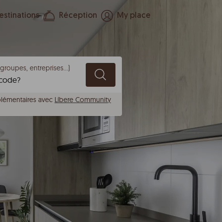
estinations
Réception
My place
(groupes, entreprises...)
lémentaires avec
Líbere Community