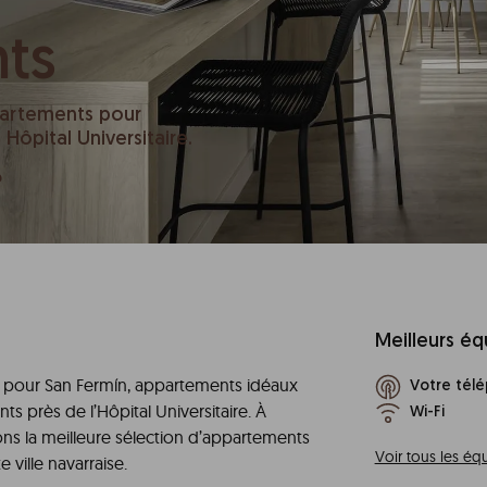
ts
partements pour
ôpital Universitaire.
b
Meilleurs é
pour San Fermín, appartements idéaux
Votre télé
 près de l’Hôpital Universitaire. À
Wi-Fi
s la meilleure sélection d’appartements
Voir tous les é
ville navarraise.