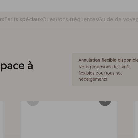
ts
Tarifs spéciaux
Questions fréquentes
Guide de voya
Annulation flexible disponibl
space à
Nous proposons des tarifs
flexibles pour tous nos
hébergements