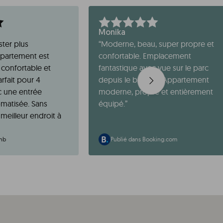
Monika
ster plus
“
Moderne, beau, super propre et
ppartement est
confortable. Emplacement
confortable et
fantastique avec vue sur le parc
rfait pour 4
depuis le balcon ! Appartement
c une entrée
moderne, propre et entièrement
matisée. Sans
équipé.
”
meilleur endroit à
bnb
Publié dans Booking.com