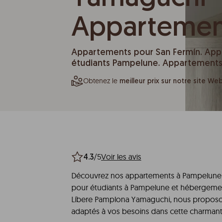
Appartemen
Appartements pour San Fermín. Ap
étudiants Pampelune. Appartements H
Obtenez le
meilleur prix sur notre site We
/5
Voir les avis
4.3
Découvrez nos appartements à Pampelune 
pour étudiants à Pampelune et hébergements
Líbere Pamplona Yamaguchi, nous proposon
adaptés à vos besoins dans cette charmante 