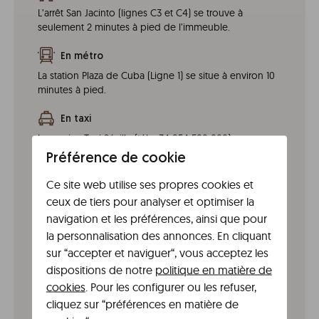
L’arrêt San Jacinto (lignes C3 et C4) se trouve à
seulement 2 minutes à pied de l’immeuble.
En métro
La station Plaza de Cuba (Ligne 1) se situe à environ 10
minutes à pied.
En taxi
Le service Taxi Séville (tél. +34 954 580 000) propose
un tarif fixe approximatif depuis l’aéroport de 25 €,
Préférence de cookie
avec une prise en charge entre 1,50 € et 2 € selon
l’horaire.
Ce site web utilise ses propres cookies et
ceux de tiers pour analyser et optimiser la
En tram
navigation et les préférences, ainsi que pour
L’arrêt Archivo de Indias se trouve à environ 20
la personnalisation des annonces. En cliquant
minutes à pied, en traversant le fleuve vers Triana.
sur “accepter et naviguer“, vous acceptez les
dispositions de notre
politique en matière de
En train
cookies
. Pour les configurer ou les refuser,
Vous pouvez prendre le bus C2 jusqu’à Plaza de Cuba
cliquez sur “préférences en matière de
en environ 25 minutes puis marcher 10 minutes, ou