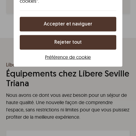
cookies“.
prendre un taxi pour un trajet de 10 à 15 minutes.
Accepter et naviguer
Rejeter tout
Préférence de cookie
Líbere Seville Triana
Équipements chez Líbere Seville
Triana
Nous avons ce dont vous avez besoin pour un séjour de
haute qualité. Une nouvelle façon de comprendre
l'espace, sans restrictions ni limites pour que vous puissiez
profiter de la meilleure expérience.