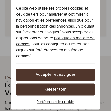
Radio Taxi Valencia ou en appelant le numéro 96 370
Ce site web utilise ses propres cookies et
33 33.
ceux de tiers pour analyser et optimiser la
En tram
navigation et les préférences, ainsi que pour
Ligne 3, arrêt Ángel Guimerà.
la personnalisation des annonces. En cliquant
sur “accepter et naviguer“, vous acceptez les
dispositions de notre
politique en matière de
cookies
. Pour les configurer ou les refuser,
cliquez sur “préférences en matière de
cookies“.
Accepter et naviguer
Líbere Valencia Abastos
Équipements chez Líbere
Rejeter tout
Valencia Abastos
Préférence de cookie
Nous avons ce dont vous avez besoin pour un séjour de
haute qualité. Une nouvelle façon de comprendre