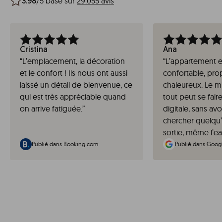
/5 basé sur
29.055 avis
3.98
Cristina
Ana
“
L’emplacement, la décoration
“
L’appartement es
et le confort ! Ils nous ont aussi
confortable, pro
laissé un détail de bienvenue, ce
chaleureux. Le m
qui est très appréciable quand
tout peut se fai
on arrive fatiguée.
”
digitale, sans av
chercher quelqu’un
sortie, même l’ea
Publié dans Booking.com
Publié dans Goog