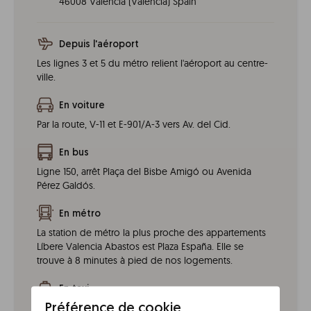
46008
Valencia
(
Valencia
)
Spain
Depuis l'aéroport
Les lignes 3 et 5 du métro relient l'aéroport au centre-
ville.
En voiture
Par la route, V-11 et E-901/A-3 vers Av. del Cid.
En bus
Ligne 150, arrêt Plaça del Bisbe Amigó ou Avenida
Pérez Galdós.
En métro
La station de métro la plus proche des appartements
Líbere Valencia Abastos est Plaza España. Elle se
trouve à 8 minutes à pied de nos logements.
En taxi
Les réservations sont acceptées sur le site web de
Préférence de cookie