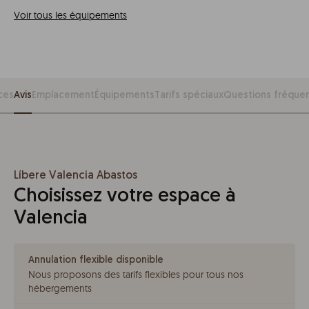
Voir tous les équipements
ces
Avis
Emplacement
Équipements
Tarifs spéciaux
Questions fréque
Líbere Valencia Abastos
Choisissez votre espace à
Valencia
Annulation flexible disponible
Nous proposons des tarifs flexibles pour tous nos
hébergements