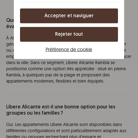
Accepter et naviguer
Quels hébergements à Alicante ont de bonnes
évaluations et une localisation centrale ?
Rejeter tout
À Alicante, les hébergements les mieux notés se situent
généralement dans le centre-ville, près de l’Explanada, du Port
Préférence de cookie
ou de la plage du Postiguet. Beaucoup se distinguent par leur
emplacement, le confort des espaces et la facilité de se déplacer
dans la ville. Dans ce segment, Líbere Alicante Rambla se
positionne comme une option très appréciée : situé en pleine
Rambla, à quelques pas de la plage et proposant des
appartements modernes, flexibles et bien équipés.
Líbere Alicante est-il une bonne option pour les
groupes ou les familles ?
Oui. Les appartements Líbere Alicante sont disponibles dans
différentes configurations et sont particulièrement adaptés aux
familles ou groupes recherchant plus d’espace et