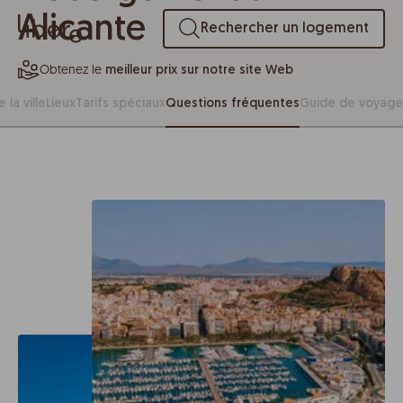
Alicante
Rechercher un logement
Obtenez le
meilleur prix sur notre site Web
 la ville
Lieux
Tarifs spéciaux
Questions fréquentes
Guide de voyage