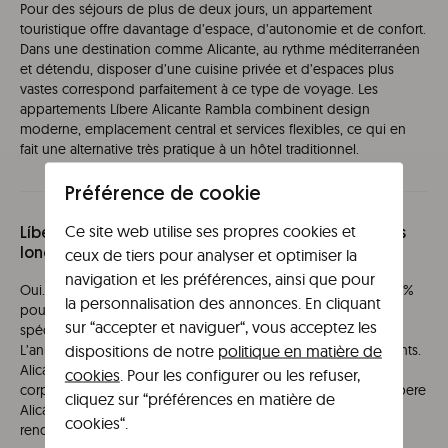
Pour des séjours de plus de deux jours, un appartement
touristique offre davantage d’espace, d’autonomie et de confort.
Dans une destination comme Alicante, au rythme méditerranéen
et détendu, disposer d’une cuisine privée et d’espaces plus
vastes correspond parfaitement à ce type de voyage. Les
appartements Líbere Alicante Rambla combinent design
moderne, emplacement central et services flexibles, ce qui en
fait une alternative très pratique à un hôtel traditionnel.
Préférence de cookie
Ce site web utilise ses propres cookies et
Líbere Alicante propose-t-il des réductions pour les
ceux de tiers pour analyser et optimiser la
longs séjours ou les voyages d’affaires ?
navigation et les préférences, ainsi que pour
Oui. Líbere Alicante propose des réductions allant jusqu’à 40 %
la personnalisation des annonces. En cliquant
pour les séjours de moyenne durée, ainsi que des tarifs
sur “accepter et naviguer“, vous acceptez les
spécifiques pour les entreprises, groupes et agences.
dispositions de notre
politique en matière de
L’annulation flexible est disponible dans tous les hébergements.
Alicante est également une destination avec une demande
cookies
. Pour les configurer ou les refuser,
corporate en forte croissance, et l’emplacement central de Líbere
cliquez sur “préférences en matière de
Alicante Rambla, associé aux options de gestion en ligne, le
cookies“.
rend particulièrement adapté aux voyageurs d’affaires.