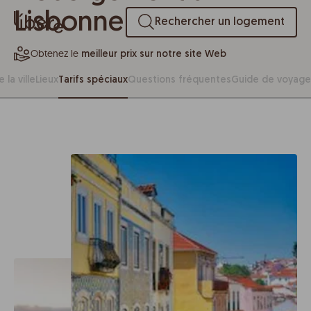
Lisbonne
Rechercher un logement
Obtenez le
meilleur prix sur notre site Web
 la ville
Lieux
Tarifs spéciaux
Questions fréquentes
Guide de voyage