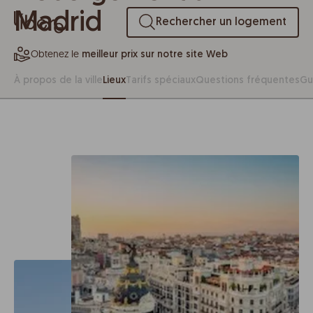
Madrid
Rechercher un logement
Obtenez le
meilleur prix sur notre site Web
À propos de la ville
Lieux
Tarifs spéciaux
Questions fréquentes
Gu