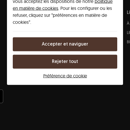
vous acceptez les dispositions de notre
politique
en matière de cookies
. Pour les configurer ou les
Découvrir
L
refuser, cliquez sur “préférences en matière de
cookies“.
Destinations
À
Líbere community
L
Voyages d'affaires
B
Accepter et naviguer
Hébergement pour groupes
Agences de voyages et tour-opérateurs
Rejeter tout
Location moyenne durée
Préférence de cookie