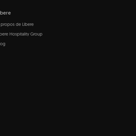
íbere
 propos de Líbere
íbere Hospitality Group
log