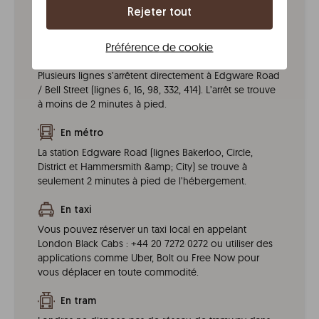
d’environ 30 minutes). De là, marchez 10 minutes
Rejeter tout
jusqu’à Edgware Road.
Préférence de cookie
En bus
Plusieurs lignes s’arrêtent directement à Edgware Road
/ Bell Street (lignes 6, 16, 98, 332, 414). L’arrêt se trouve
à moins de 2 minutes à pied.
En métro
La station Edgware Road (lignes Bakerloo, Circle,
District et Hammersmith &amp; City) se trouve à
seulement 2 minutes à pied de l’hébergement.
En taxi
Vous pouvez réserver un taxi local en appelant
London Black Cabs : +44 20 7272 0272 ou utiliser des
applications comme Uber, Bolt ou Free Now pour
vous déplacer en toute commodité.
En tram