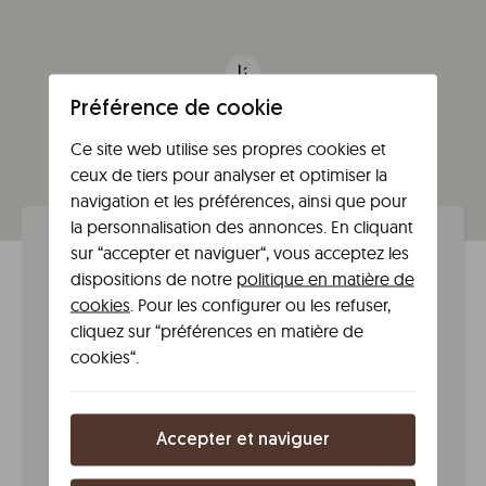
Préférence de cookie
Ce site web utilise ses propres cookies et
ceux de tiers pour analyser et optimiser la
navigation et les préférences, ainsi que pour
la personnalisation des annonces. En cliquant
sur “accepter et naviguer“, vous acceptez les
Emplacement
dispositions de notre
politique en matière de
exceptionnel
cookies
. Pour les configurer ou les refuser,
cliquez sur “préférences en matière de
254 Edgware Road, London
cookies“.
W21DS
London
(
London
)
United Kingdom
Depuis l'aéroport
Accepter et naviguer
Depuis l’aéroport d’Heathrow, prenez la ligne
Elizabeth Line jusqu’à Paddington Station (trajet