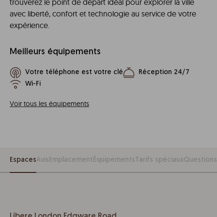
trouverez le point de départ idéal pour explorer la ville
avec liberté, confort et technologie au service de votre
expérience.
Meilleurs équipements
Votre téléphone est votre clé
Réception 24/7
Wi-Fi
Voir tous les équipements
Espaces
Avis
Emplacement
Équipements
Tarifs spéciaux
Questions
Líbere London Edgware Road