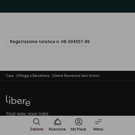
Registrazione turistica n. HB-004557-89
Casa
Alloggi a Barcellona
Líbere Barcelona Sant Antoni
Your way, your rules
Seleziona la tua lingua
Esplora
Ricezione
My Place
Menu