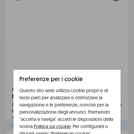
Preferenze per i cookie
Appartamento con 2 camere da letto e
Questo sito web utilizza cookie propri e di
balcone a Barcelona Sant Antoni
terze parti per analizzare e ottimizzare la
navigazione e le preferenze, nonché per la
2 camere da letto
Max. 6 persone
2bagni
Balconi
2 letti matrimoniali a scomparsa e 1 divano letto
personalizzazione degli annunci. Premendo
+
Tutti i servizi
"accetta e naviga" accetti le disposizioni della
Seleziona le date per vedere prezzi e disponibilità
nostra
Politica sui cookie
. Per configurarli o
rifiutarli, premi "Preferenze cookie".