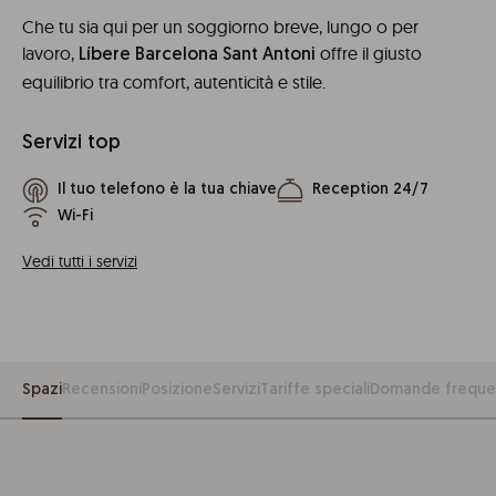
Che tu sia qui per un soggiorno breve, lungo o per
lavoro,
offre il giusto
Líbere Barcelona Sant Antoni
equilibrio tra comfort, autenticità e stile.
Servizi top
Il tuo telefono è la tua chiave
Reception 24/7
Wi-Fi
Vedi tutti i servizi
Spazi
Recensioni
Posizione
Servizi
Tariffe speciali
Domande freque