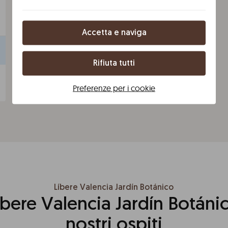
2bagni
Terrazza
3 letti matrimoniali a scomparsa e 1
divano letto
+
Tutti i servizi
Accetta e naviga
Seleziona le date per vedere prezzi e
disponibilità
Rifiuta tutti
Seleziona le date
Preferenze per i cookie
Líbere Valencia Jardín Botánico
íbere Valencia Jardín Botáni
nostri ospiti