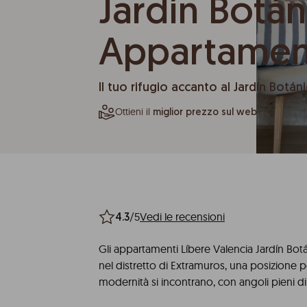
Jardín Botán
Appartamen
Il tuo rifugio accanto al Jardín Botán
Ottieni il
miglior prezzo sul web
/5
Vedi le recensioni
4.3
Gli appartamenti Líbere Valencia Jardín Botá
nel distretto di Extramuros, una posizione pe
modernità si incontrano, con angoli pieni di