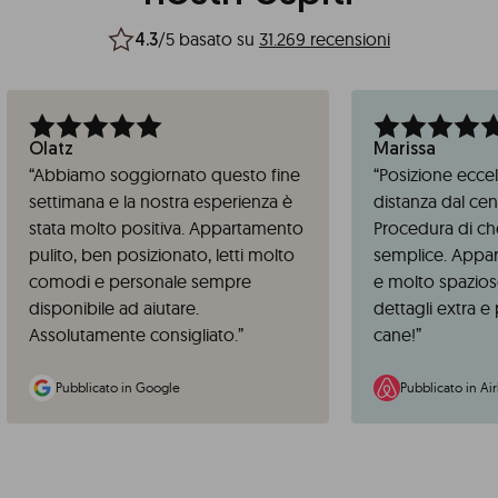
/5 basato su
31.269 recensioni
4.3
Olatz
Marissa
“
Abbiamo soggiornato questo fine
“
Posizione eccel
settimana e la nostra esperienza è
distanza dal cen
stata molto positiva. Appartamento
Procedura di ch
pulito, ben posizionato, letti molto
semplice. Appar
comodi e personale sempre
e molto spazioso
disponibile ad aiutare.
dettagli extra e p
Assolutamente consigliato.
”
cane!
”
Pubblicato in Google
Pubblicato in Ai