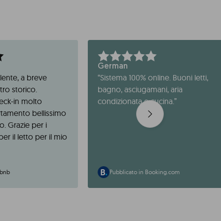
German
lente, a breve
“
Sistema 100% online. Buoni letti,
tro storico.
bagno, asciugamani, aria
eck-in molto
condizionata e cucina.
”
tamento bellissimo
. Grazie per i
er il letto per il mio
rbnb
Pubblicato in Booking.com