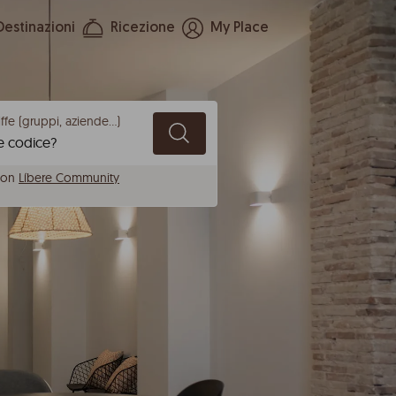
Destinazioni
Ricezione
My Place
ffe (gruppi, aziende...)
con
Líbere Community