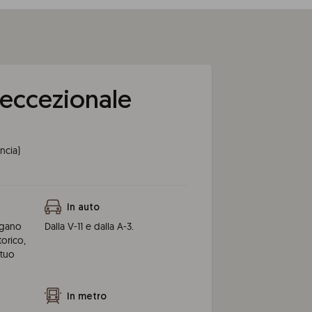
 eccezionale
ncia
)
In auto
legano
Dalla V-11 e dalla A-3.
torico,
 tuo
In metro