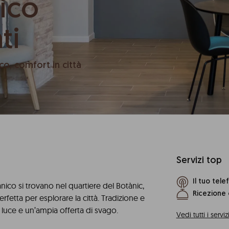
ico
ti
ico, comfort in città
Servizi top
Il tuo tele
nico si trovano nel quartiere del Botànic,
Ricezione o
rfetta per esplorare la città. Tradizione e
 luce e un’ampia offerta di svago.
Vedi tutti i serviz