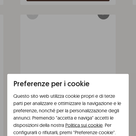
Preferenze per i cookie
Questo sito web utilizza cookie propri e di terze
parti per analizzare e ottimizzare la navigazione e le
Appartamento con 3 camere da
preferenze, nonché per la personalizzazione degli
letto e terrazza a Valencia Jardín
annunci. Premendo "accetta e naviga" accetti le
Botánico
disposizioni della nostra
Politica sui cookie
. Per
3 camere da letto
Max. 8 persone
configurarli o rifiutarli, premi "Preferenze cookie".