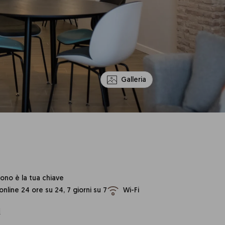
Galleria
fono è la tua chiave
nline 24 ore su 24, 7 giorni su 7
Wi-Fi
i