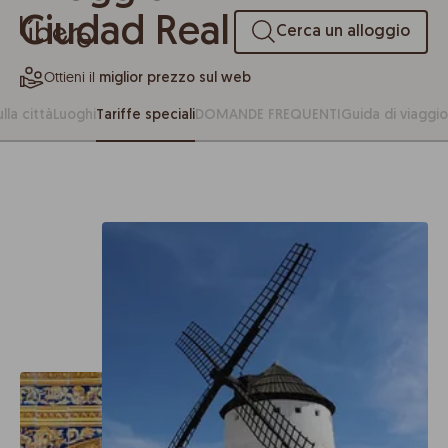
Ciudad Real
Cerca un alloggio
Ottieni il
miglior prezzo sul web
lla città
Luoghi
Tariffe speciali
DOMANDE FREQUENTI
Guida di viaggio