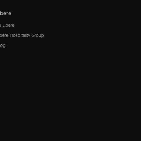
íbere
u Líbere
íbere Hospitality Group
log