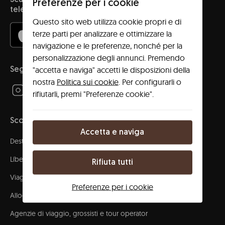
Scarica l'app e accedi al tuo spazio con il tuo
Preferenze per i cookie
telefono!
Questo sito web utilizza cookie propri e di
terze parti per analizzare e ottimizzare la
navigazione e le preferenze, nonché per la
personalizzazione degli annunci. Premendo
"accetta e naviga" accetti le disposizioni della
Seguici!
nostra
Politica sui cookie
. Per configurarli o
rifiutarli, premi "Preferenze cookie".
Scopri
Accetta e naviga
Destinazioni
Líbere community
Rifiuta tutti
Viaggi aziendali
Preferenze per i cookie
Alloggio per gruppi
Agenzie di viaggio, grossisti e tour operator