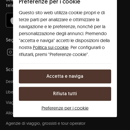
Scarica l'app e accedi al tuo spazio con il tuo
Preferenze per i cookie
telefono!
Questo sito web utilizza cookie propri e di
terze parti per analizzare e ottimizzare la
navigazione e le preferenze, nonché per la
personalizzazione degli annunci. Premendo
"accetta e naviga" accetti le disposizioni della
Seguici!
nostra
Politica sui cookie
. Per configurarli o
rifiutarli, premi "Preferenze cookie".
Scopri
Accetta e naviga
Destinazioni
Líbere community
Rifiuta tutti
Viaggi aziendali
Preferenze per i cookie
Alloggio per gruppi
Agenzie di viaggio, grossisti e tour operator