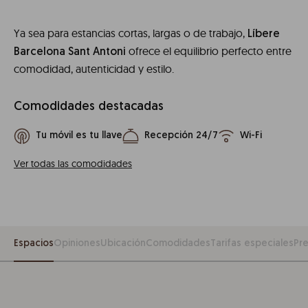
Ya sea para estancias cortas, largas o de trabajo,
Líbere
ofrece el equilibrio perfecto entre
Barcelona Sant Antoni
comodidad, autenticidad y estilo.
Comodidades destacadas
Tu móvil es tu llave
Recepción 24/7
Wi-Fi
Ver todas las comodidades
Espacios
Opiniones
Ubicación
Comodidades
Tarifas especiales
Pr