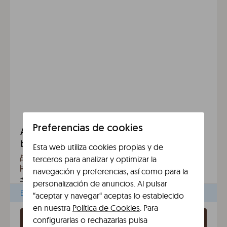
Preferencias de cookies
Apartamento de dos dormitorios con
balcón en Barcelona Sant Antoni
Esta web utiliza cookies propias y de
2 habitaciones
Máx. 6 personas
2 baños
Balcón
terceros para analizar y optimizar la
2 camas dobles y 1 sofa cama
navegación y preferencias, así como para la
+
Todas las comodidades
personalización de anuncios. Al pulsar
Elige fechas para ver precios y disponibilidad
“aceptar y navegar“ aceptas lo establecido
en nuestra
Política de Cookies
. Para
configurarlas o rechazarlas pulsa
Elige fechas