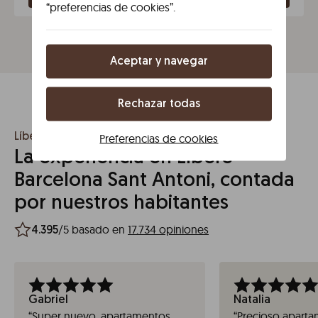
“preferencias de cookies”.
Aceptar y navegar
Rechazar todas
Preferencias de cookies
Líbere Barcelona Sant Antoni
La experiencia en Líbere
Barcelona Sant Antoni, contada
por nuestros habitantes
/5 basado en
17.734 opiniones
4.395
Gabriel
Natalia
“
Super nuevo, apartamentos
“
Precioso aparta