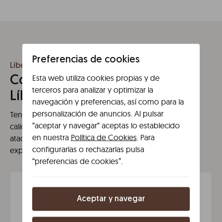
Preferencias de cookies
Líbere Madrid Chamberí
Esta web utiliza cookies propias y de
Comodidades y servicios en
terceros para analizar y optimizar la
Líbere Madrid Chamberí
navegación y preferencias, así como para la
personalización de anuncios. Al pulsar
Tenemos lo que necesitas para una estancia de gran
“aceptar y navegar“ aceptas lo establecido
calidad. Una nueva forma de entender el espacio, sin
en nuestra
Política de Cookies
. Para
ataduras ni límites para que disfrutes de la mejor
configurarlas o rechazarlas pulsa
experiencia.
“preferencias de cookies”.
Comodidades Líbere
Aceptar y navegar