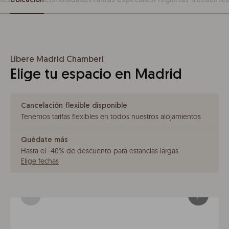
nes
Ubicación
Comodidades
Tarifas especiales
Preguntas frecuentes
Líbere Madrid Chamberí
Elige tu espacio en Madrid
Cancelación flexible disponible
Tenemos tarifas flexibles en todos nuestros alojamientos
Quédate más
Hasta el -40% de descuento para estancias largas
.
Elige fechas