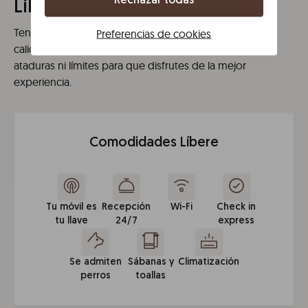
Rechazar todas
Líbere Málaga Teatro Romano
Tenemos lo que necesitas para una estancia de gran
Preferencias de cookies
calidad. Una nueva forma de entender el espacio, sin
ataduras ni límites para que disfrutes de la mejor
experiencia.
Comodidades Líbere
Tu móvil es
Recepción
Wi-Fi
Check in
tu llave
24/7
express
Se admiten
Sábanas y
Climatización
perros
toallas