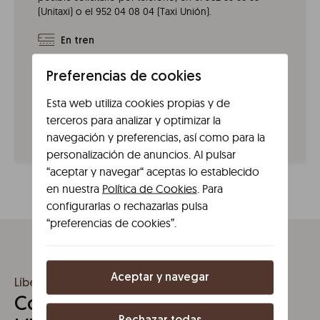
(Unitaxi) o el 952 04 08 04 (Taxi Unión).
En tren
Las comunicaciones con Málaga por tren son
excelentes, pues además de cercanías dispone
Preferencias de cookies
también de AVE, que llega hasta la estación María
Esta web utiliza cookies propias y de
Zambrano. La proximidad al centro de la ciudad, en
apenas 10 minutos caminando, convierten a este
terceros para analizar y optimizar la
medio de transporte en una muy buena opción.
navegación y preferencias, así como para la
personalización de anuncios. Al pulsar
“aceptar y navegar“ aceptas lo establecido
en nuestra
Política de Cookies
. Para
configurarlas o rechazarlas pulsa
“preferencias de cookies”.
Aceptar y navegar
Líbere Málaga Teatro Romano
Comodidades y servicios en