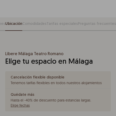
nes
Ubicación
Comodidades
Tarifas especiales
Preguntas frecuentes
Líbere Málaga Teatro Romano
Elige tu espacio en Málaga
Cancelación flexible disponible
Tenemos tarifas flexibles en todos nuestros alojamientos
Quédate más
Hasta el -40% de descuento para estancias largas
.
Elige fechas