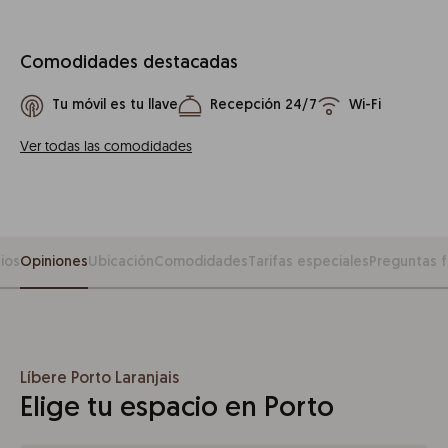
Comodidades destacadas
Tu móvil es tu llave
Recepción 24/7
Wi-Fi
Ver todas las comodidades
ios
Opiniones
Ubicación
Comodidades
Tarifas especiales
Preguntas 
Líbere Porto Laranjais
Elige tu espacio en Porto