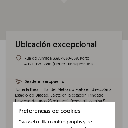
Ubicación excepcional
Rua do Almada 339, 4050-038, Porto
4050-038
Porto
(
Douro Litoral
)
Portugal
Desde el aeropuerto
Toma la línea E (lila) del Metro do Porto en dirección a
Estádio do Dragão. Bájate en la estación Trindade
(trayecto de unos 25 minutos). Desde allí, camina 5
minutos hasta la Rua do Almada.
Preferencias de cookies
En bus
Esta web utiliza cookies propias y de
La parada Aliados (Pr. Liberdade) está a solo 3 minutos