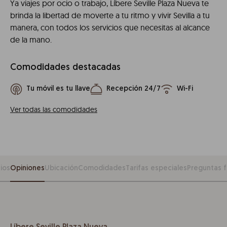
Ya viajes por ocio o trabajo, Líbere Seville Plaza Nueva te
brinda la libertad de moverte a tu ritmo y vivir Sevilla a tu
manera, con todos los servicios que necesitas al alcance
de la mano.
Comodidades destacadas
Tu móvil es tu llave
Recepción 24/7
Wi-Fi
Ver todas las comodidades
ios
Opiniones
Ubicación
Comodidades
Tarifas especiales
Preguntas 