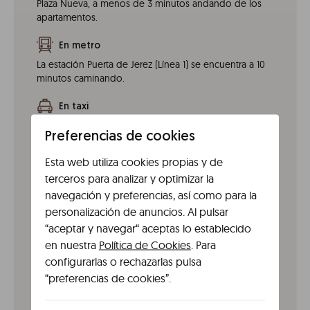
Plaza Nueva, a menos de 3 minutos andando de los
apartamentos.
En metro
La estación Puerta de Jerez (Línea 1) se encuentra a 10
minutos caminando.
En taxi
Los taxis oficiales de Sevilla son blancos con una franja
Preferencias de cookies
amarilla. El trayecto desde el aeropuerto cuesta
aproximadamente **25-30 €** (tarifa fija). Teléfonos de
Esta web utiliza cookies propias y de
radio taxi: - **Radiotaxi Sevilla:** +34 954 580 000 -
terceros para analizar y optimizar la
**Tele Taxi Sevilla:** +34 954 622 222
navegación y preferencias, así como para la
En tranvía
personalización de anuncios. Al pulsar
“aceptar y navegar“ aceptas lo establecido
La parada Archivo de Indias (Línea T1) está a 5 minutos
a pie, conectando con puntos clave como San
en nuestra
Política de Cookies
. Para
Bernardo o el Prado de San Sebastián.
configurarlas o rechazarlas pulsa
“preferencias de cookies”.
En tren
Desde la estación de tren de Santa Justa, puedes