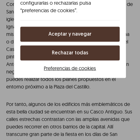
configurarlas o rechazarlas pulsa
Consistorial, un símbolo en el inicio y final de las fiestas de
“preferencias de cookies”.
San Fermín. Si te apetece, puedes conocer otra de las
iglesias más importantes de la ciudad: la Iglesia de San
Ignacio que se encuentra en la avenida que tiene el
mismo nombre. Acércate hasta la Catedral de Pamplona
Aceptar y navegar
o disfruta de una jornada de compras en las tiendas del
Casco Antiguo. Planifica un encuentro con el arte y la
Rechazar todas
pintura en la Fundación Miguel Echauri en la Calle San
Antón. Disfruta de un rato agradable en el Café Iruña, un
Preferencias de cookies
negocio mítico que se fundó en 1888. En definitiva,
puedes realizar todos los planes propuestos en el
entorno próximo a la Plaza del Castillo.
Por tanto, algunos de los edificios más emblemáticos de
esta bella ciudad se encuentran en su Casco Antiguo. Sus
calles estrechas contrastan con las amplias avenidas que
puedes recorrer en otros barrios de la capital. Allí
transcurre gran parte de la fiesta en los días de San