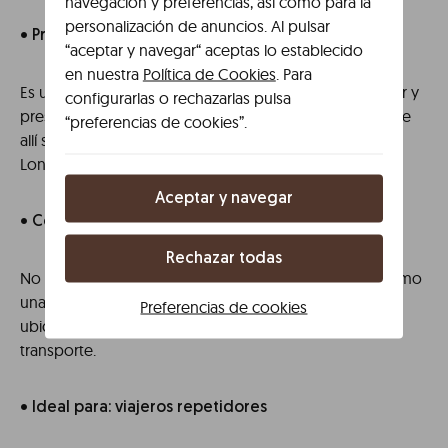
navegación y preferencias, así como para la
personalización de anuncios. Al pulsar
• Pros: personalidad, mercados
“aceptar y navegar“ aceptas lo establecido
en nuestra
Política de Cookies
. Para
Es una zona que se distingue por su identidad, carácter y
configurarlas o rechazarlas pulsa
presencia. Entre otros atractivos, conviene destacar que
“preferencias de cookies”.
allí se sitúa uno de los mercados más conocidos de
Londres.
Aceptar y navegar
• Contras: menos céntrico
Rechazar todas
No se sitúa en el centro histórico, pero se presenta como
una opción recomendable para quien busca una
Preferencias de cookies
ubicación que esté bien comunicada a través del
transporte.
• Ideal para: viajeros repetidores