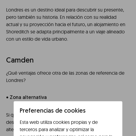
Londres es un destino ideal para descubrir su presente,
pero también su historia. En relación con su realidad
actual y su proyección hacia el futuro, un alojamiento en
Shoreditch se adapta principalmente a un viaje alineado
con un estilo de vida urbano.
Camden
¿Qué ventajas ofrece otra de las zonas de referencia de
Londres?
• Zona alternativa
Preferencias de cookies
Si quieres ir más allá de lo que parece más típico en el
Esta web utiliza cookies propias y de
destino, Camden se posiciona por su propuesta
terceros para analizar y optimizar la
alternativa en el ámbito cultural.