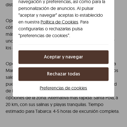
navegación y preferencias, así como para la
distintas según lo que busques:
personalización de anuncios. Al pulsar
“aceptar y navegar“ aceptas lo establecido
Opción playa: La playa del Postiguet es la más céntrica,
en nuestra
Política de Cookies
. Para
cómoda para acceder a pie desde el centro. Para algo
configurarlas o rechazarlas pulsa
más amplio y con más espacio, la playa de San Juan, a
“preferencias de cookies”.
unos 10 km hacia el norte en tranvía, es la preferida por
los alicantinos en verano. Tiempo estimado: 2-3 horas.
Aceptar y navegar
Opción excursión: La isla de Tabarca, declarada Reserva
Marina, es la excursión clásica desde Alicante. Los barcos
Rechazar todas
salen del puerto y el trayecto dura unos 45 minutos. El
pueblo amurallado, el agua transparente y la posibilidad
Preferencias de cookies
de hacer snorkel la convierten en una de las mejores
opciones de la zona. Alternativa más rápida: Santa Pola, a
20 km, con sus salinas y playas tranquilas. Tiempo
estimado para Tabarca: 4-5 horas de excursión completa.