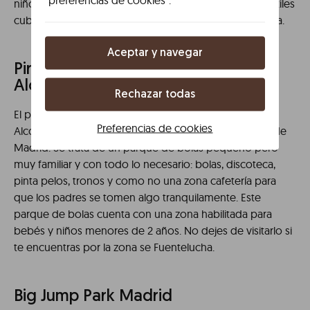
niños. Te dejamos una selección de tres parques infantiles
cubiertos en Madrid donde la diversión está asegurada.
Aceptar y navegar
Pirlimpimpim parque de bolas
Alcobendas
Rechazar todas
El parque Pirlimpimpim ubicado en el barrio de
Preferencias de cookies
Alcobendas es uno de los mejores parques de bolas de
Madrid. Se trata de un parque de bolas pequeño pero
muy familiar y con todo lo necesario: bolas, discoteca,
pinta pelos, tronos y como no una zona cafetería para
que los padres se tomen algo tranquilamente. Este
parque de bolas cuenta con una zona habilitada para
bebés y niños menores de 2 años. No dejes de visitarlo si
te encuentras por la zona se Fuentelucha.
Big Jump Park Madrid