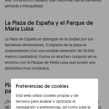
arte. Un entorno cuidado que transmite calma, bienestar,
armonía y tranquilidad.
La Plaza de España y el Parque de
María Luisa
La Plaza de España se distingue en la ciudad por sus
llamativas dimensiones. El espacio de la plaza es
sorprendente (con una notable extensión de 50.000
metros cuadrados). Forma un atractivo conjunto en el
entorno con el Parque de María Luisa que posee una
atmósfera muy romántica.
Plan de tarde: azoteas y vistas
Preferencias de cookies
panorámicas
Esta web utiliza cookies propias y de
terceros para analizar y optimizar la
¿Te gustaría contemplar las mejores vistas panorámicas
navegación y preferencias, así como para la
de Sevilla durante un plan de tarde? La Terraza – Mirador