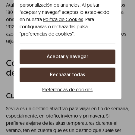
personalización de anuncios. Al pulsar
Atalaya Torre Sevilla es un
rooftop
cuya altura alcanza los
“aceptar y navegar“ aceptas lo establecido
180 metros. En consecuencia, es el marco perfecto para
en nuestra
Política de Cookies
. Para
observar una imagen panorámica de Sevilla. La Terraza
configurarlas o rechazarlas pulsa
1912, situada en el hotel Mercer Plaza Sevilla, está en la
“preferencias de cookies”.
azotea. Desde allí se puede contemplar el horizonte y los
tejados de otros edificios.
Aceptar y navegar
Consejos prácticos para un fin
de semana en Sevilla
Rechazar todas
Preferencias de cookies
Cuándo visitar Sevilla
Sevilla es un destino atractivo para viajar en fin de semana,
especialmente, en otoño, invierno y primavera. Si
prefieres alejarte de las altas temperaturas durante el
verano, ten en cuenta que es un destino que suele ser