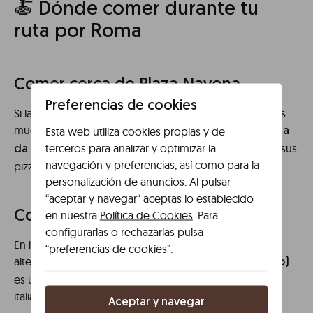
🍝 Dónde comer durante tu
ruta por Roma
Comer cerca de Plaza Navona
Preferencias de cookies
Si la hora de la comida te pilla en esta zona, encontrarás
muchas opciones. Una de las más populares es
Esta web utiliza cookies propias y de
Pizzería
terceros para analizar y optimizar la
, famosa por sus
da Baffetto (Via del Governo Vecchio)
navegación y preferencias, así como para la
pizzas de masa fina y crujiente.
personalización de anuncios. Al pulsar
“aceptar y navegar“ aceptas lo establecido
en nuestra
Política de Cookies
. Para
Comer cerca de la Fontana di Trevi
configurarlas o rechazarlas pulsa
En los alrededores de Trevi también hay buenas
“preferencias de cookies”.
alternativas.
L’Antica Birreria Peroni (Via di S. Marcello)
es una opción interesante para probar platos típicos
italianos en un ambiente local.
Aceptar y navegar