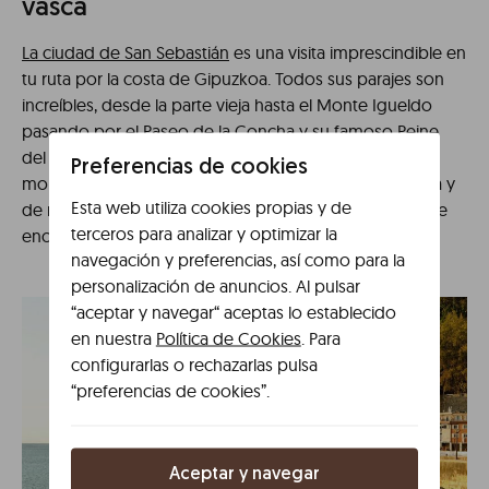
vasca
La ciudad de San Sebastián
es una visita imprescindible en
tu ruta por la costa de Gipuzkoa. Todos sus parajes son
increíbles, desde la parte vieja hasta el Monte Igueldo
pasando por el Paseo de la Concha y su famoso Peine
del Viento. A San Sebastián no le falta detalle: playa,
Preferencias de cookies
montaña, increíble gastronomía, buen ambiente de día y
Esta web utiliza cookies propias y de
de noche… Vayas donde vayas, en esta ciudad siempre
terceros para analizar y optimizar la
encontrarás algo bonito que ver.
navegación y preferencias, así como para la
personalización de anuncios. Al pulsar
“aceptar y navegar“ aceptas lo establecido
en nuestra
Política de Cookies
. Para
configurarlas o rechazarlas pulsa
“preferencias de cookies”.
Aceptar y navegar