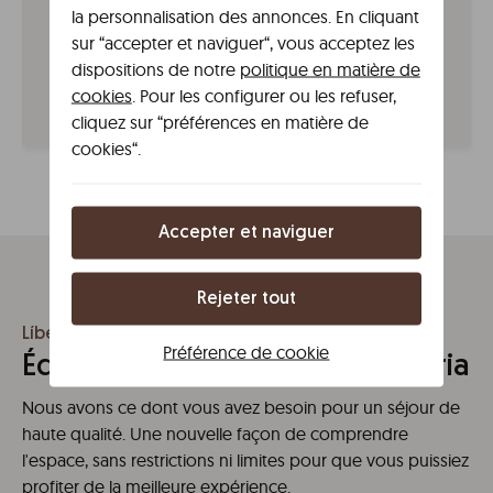
TG1 et TG2.
la personnalisation des annonces. En cliquant
sur “accepter et naviguer“, vous acceptez les
En train
dispositions de notre
politique en matière de
Vous pouvez venir ici en train depuis Madrid,
cookies
. Pour les configurer ou les refuser,
Barcelone, Saint-Sébastien et Pampelune.
cliquez sur “préférences en matière de
cookies“.
Accepter et naviguer
Rejeter tout
Líbere Vitoria
Préférence de cookie
Équipements chez Líbere Vitoria
Nous avons ce dont vous avez besoin pour un séjour de
haute qualité. Une nouvelle façon de comprendre
l'espace, sans restrictions ni limites pour que vous puissiez
profiter de la meilleure expérience.