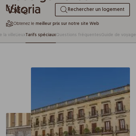
Vitoria
Rechercher un logement
Obtenez le
meilleur prix sur notre site Web
 la ville
Lieux
Tarifs spéciaux
Questions fréquentes
Guide de voyage