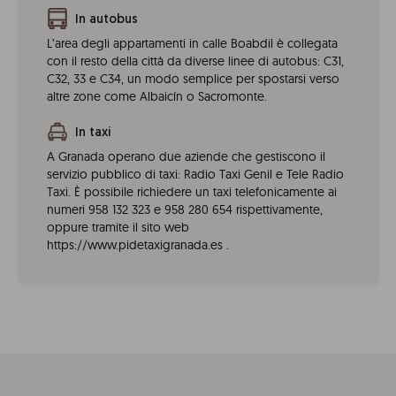
In autobus
L’area degli appartamenti in calle Boabdil è collegata
con il resto della città da diverse linee di autobus: C31,
C32, 33 e C34, un modo semplice per spostarsi verso
altre zone come Albaicín o Sacromonte.
In taxi
A Granada operano due aziende che gestiscono il
servizio pubblico di taxi: Radio Taxi Genil e Tele Radio
Taxi. È possibile richiedere un taxi telefonicamente ai
numeri 958 132 323 e 958 280 654 rispettivamente,
oppure tramite il sito web
https://www.pidetaxigranada.es .