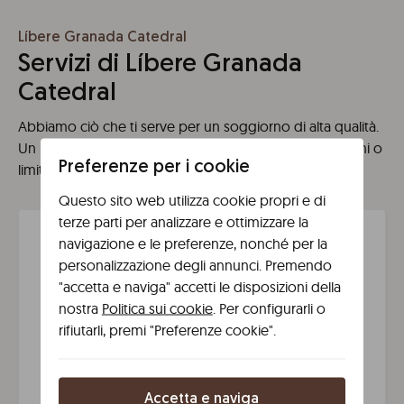
Líbere Granada Catedral
Servizi di Líbere Granada
Catedral
Abbiamo ciò che ti serve per un soggiorno di alta qualità.
Un nuovo modo di intendere lo spazio, senza restrizioni o
Preferenze per i cookie
limiti, per farti vivere la migliore esperienza possibile.
Questo sito web utilizza cookie propri e di
terze parti per analizzare e ottimizzare la
navigazione e le preferenze, nonché per la
Líbere amenità
personalizzazione degli annunci. Premendo
"accetta e naviga" accetti le disposizioni della
nostra
Politica sui cookie
. Per configurarli o
rifiutarli, premi "Preferenze cookie".
Il tuo
Reception
Wi-Fi
Check-in
telefono è
24/7
express
la tua
chiave
Accetta e naviga