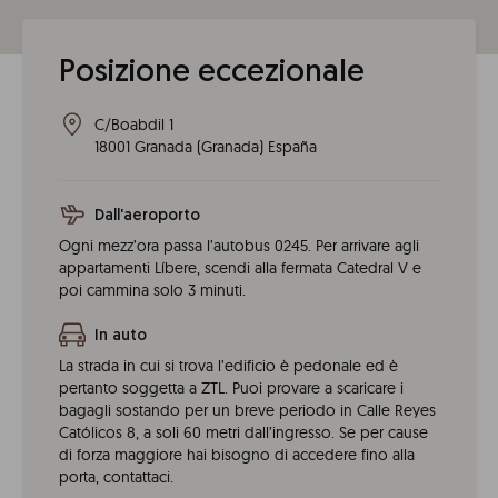
Posizione eccezionale
C/Boabdil 1
18001
Granada
(
Granada
)
España
Dall'aeroporto
Ogni mezz’ora passa l’autobus 0245. Per arrivare agli
appartamenti Líbere, scendi alla fermata Catedral V e
poi cammina solo 3 minuti.
In auto
La strada in cui si trova l’edificio è pedonale ed è
pertanto soggetta a ZTL. Puoi provare a scaricare i
bagagli sostando per un breve periodo in Calle Reyes
Católicos 8, a soli 60 metri dall’ingresso. Se per cause
di forza maggiore hai bisogno di accedere fino alla
porta, contattaci.