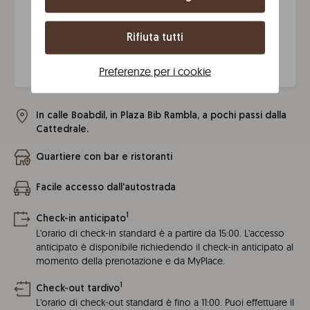
I cani sono
Biancheria
Aria
Rifiuta tutti
ammessi
da letto e
condizionata
asciugamani
Preferenze per i cookie
In calle Boabdil, in Plaza Bib Rambla, a pochi passi dalla
Cattedrale.
Quartiere con bar e ristoranti
Facile accesso dall'autostrada
1
Check-in anticipato
L'orario di check-in standard è a partire da 15:00. L'accesso
anticipato è disponibile richiedendo il check-in anticipato al
momento della prenotazione e da MyPlace.
1
Check-out tardivo
L'orario di check-out standard è fino a 11:00. Puoi effettuare il