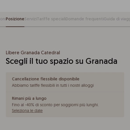
oni
Posizione
Servizi
Tariffe speciali
Domande frequenti
Guida di viag
Líbere Granada Catedral
Scegli il tuo spazio su Granada
Cancellazione flessibile disponibile
Abbiamo tariffe flessibili in tutti i nostri alloggi
Rimani più a lungo
Fino al -40% di sconto per soggiorni più lunghi
.
Seleziona le date