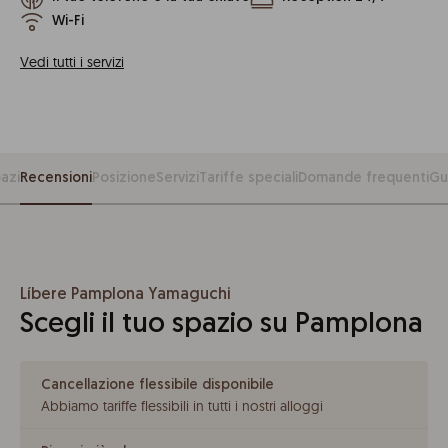
Wi-Fi
Vedi tutti i servizi
azi
Recensioni
Posizione
Servizi
Tariffe speciali
Domande frequenti
Gu
Líbere Pamplona Yamaguchi
Scegli il tuo spazio su Pamplona
Cancellazione flessibile disponibile
Abbiamo tariffe flessibili in tutti i nostri alloggi