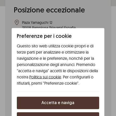
Posizione eccezionale
Plaza Yamaguchi 12
31008
Pamplona
(
Navarra
)
España
Preferenze per i cookie
Dall'aeroporto
Questo sito web utilizza cookie propri e di
Per arrivare nel centro di Pamplona dall’aeroporto puoi
terze parti per analizzare e ottimizzare la
utilizzare un taxi condiviso, un taxi privato
navigazione e le preferenze, nonché per la
convenzionale oppure noleggiare un’auto. Il taxi
personalizzazione degli annunci. Premendo
condiviso ti lascerà in Paseo de Sarasate, nel centro di
"accetta e naviga" accetti le disposizioni della
Pamplona.
nostra
Politica sui cookie
. Per configurarli o
In auto
rifiutarli, premi "Preferenze cookie".
Per arrivare agli appartamenti Líbere Pamplona
Yamaguchi puoi utilizzare la AP-68 se viaggi dal nord
della Penisola oppure la A-2 se arrivi da Madrid.
Accetta e naviga
In autobus