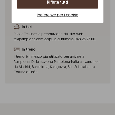
La linea L04 è quella che passa più vicino a Plaza
Rifiuta tutti
Yamaguchi. Le fermate dell’autobus più vicine sono a
7 minuti a piedi e sono quelle di Avda. Bayona e Av.
Preferenze per i cookie
Pio XII.
In taxi
Puoi effettuare la prenotazione dal sito web
taxipamplona.com oppure al numero 948 23 23 00.
In treno
Il treno è il mezzo più utilizzato per arrivare a
Pamplona. Dalla stazione Pamplona-Iruña arrivano treni
da Madrid, Barcellona, Saragozza, San Sebastian, La
Coruña o León.