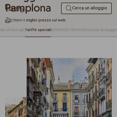
Pamplona
Cerca un alloggio
Ottieni il
miglior prezzo sul web
lla città
Luoghi
Tariffe speciali
DOMANDE FREQUENTI
Guida di viaggio