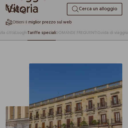
Vitoria
Cerca un alloggio
Ottieni il
miglior prezzo sul web
lla città
Luoghi
Tariffe speciali
DOMANDE FREQUENTI
Guida di viaggio