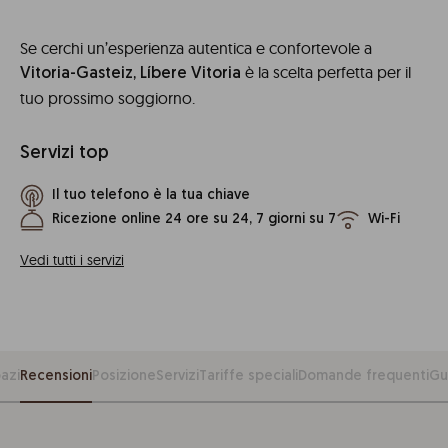
Se cerchi un’esperienza autentica e confortevole a
,
è la scelta perfetta per il
Vitoria-Gasteiz
Líbere Vitoria
tuo prossimo soggiorno.
Servizi top
Il tuo telefono è la tua chiave
Ricezione online 24 ore su 24, 7 giorni su 7
Wi-Fi
Vedi tutti i servizi
azi
Recensioni
Posizione
Servizi
Tariffe speciali
Domande frequenti
Gu