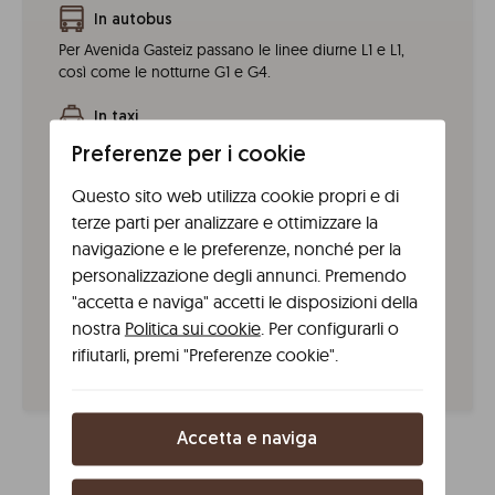
In autobus
Per Avenida Gasteiz passano le linee diurne L1 e L1,
così come le notturne G1 e G4.
In taxi
Taxi Radio Vitoria (Tel. +34 945 273 500)
Preferenze per i cookie
Questo sito web utilizza cookie propri e di
In tram
terze parti per analizzare e ottimizzare la
L’aparthotel Líbere si trova a 150 m dal tram. Fermata
Sancho el Sabio delle linee T1 e T2 e fermata Lovaina
navigazione e le preferenze, nonché per la
delle linee T1, T2, TG1 e TG2.
personalizzazione degli annunci. Premendo
"accetta e naviga" accetti le disposizioni della
In treno
nostra
Politica sui cookie
. Per configurarli o
Puoi arrivare in treno da Madrid, Barcellona, San
rifiutarli, premi "Preferenze cookie".
Sebastián e Pamplona.
Accetta e naviga