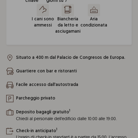
chiave
giorni su 7
I cani sono
Biancheria
Aria
ammessi
da letto e
condizionata
asciugamani
Situato a 400 m dal Palacio de Congresos de Europa.
Quartiere con bar e ristoranti
Facile accesso dall'autostrada
Parcheggio privato
1
Deposito bagagli gratuito
Chiedi al personale dell'edificio dalle 10:00 alle 19:00.
1
Check-in anticipato
L'orario di check-in standard è a partire da 15:00. L'accesso