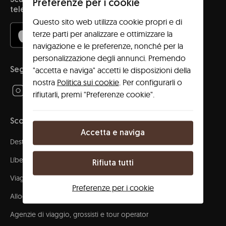
Scarica l'app e accedi al tuo spazio con il tuo
Preferenze per i cookie
telefono!
Questo sito web utilizza cookie propri e di
terze parti per analizzare e ottimizzare la
navigazione e le preferenze, nonché per la
personalizzazione degli annunci. Premendo
"accetta e naviga" accetti le disposizioni della
Seguici!
nostra
Politica sui cookie
. Per configurarli o
rifiutarli, premi "Preferenze cookie".
Scopri
Accetta e naviga
Destinazioni
Líbere community
Rifiuta tutti
Viaggi aziendali
Preferenze per i cookie
Alloggio per gruppi
Agenzie di viaggio, grossisti e tour operator