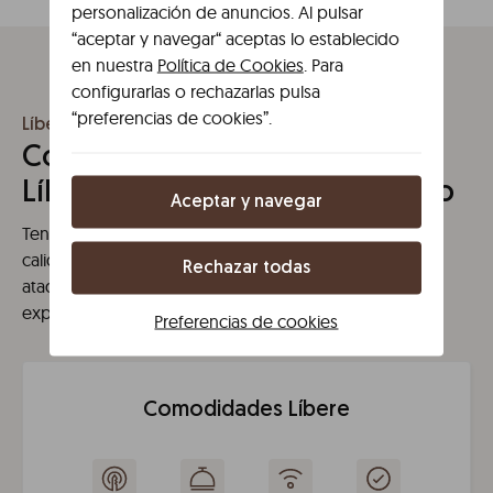
personalización de anuncios. Al pulsar
“aceptar y navegar“ aceptas lo establecido
en nuestra
Política de Cookies
. Para
configurarlas o rechazarlas pulsa
“preferencias de cookies”.
Líbere Valencia Jardín Botánico
Comodidades y servicios en
Líbere Valencia Jardín Botánico
Aceptar y navegar
Tenemos lo que necesitas para una estancia de gran
calidad. Una nueva forma de entender el espacio, sin
Rechazar todas
ataduras ni límites para que disfrutes de la mejor
experiencia.
Preferencias de cookies
Comodidades Líbere