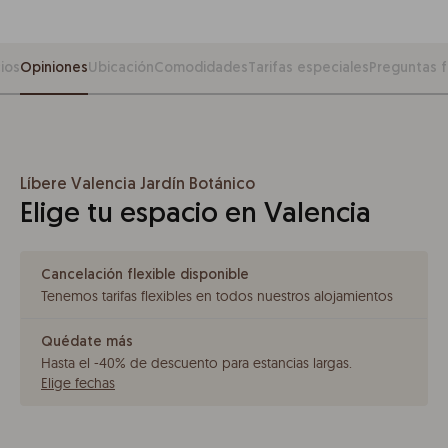
ios
Opiniones
Ubicación
Comodidades
Tarifas especiales
Preguntas 
Líbere Valencia Jardín Botánico
Elige tu espacio en Valencia
Cancelación flexible disponible
Tenemos tarifas flexibles en todos nuestros alojamientos
Quédate más
Hasta el -40% de descuento para estancias largas
.
Elige fechas