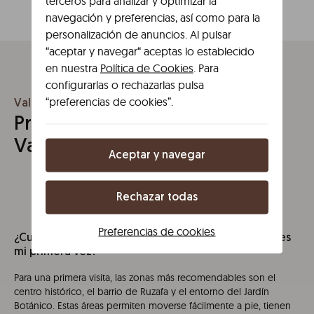
terceros para analizar y optimizar la
navegación y preferencias, así como para la
personalización de anuncios. Al pulsar
“aceptar y navegar“ aceptas lo establecido
en nuestra
Política de Cookies
. Para
configurarlas o rechazarlas pulsa
“preferencias de cookies”.
Valencia
Preguntas frecuentes sobre
Valencia
Aceptar y navegar
Rechazar todas
Preferencias de cookies
¿Cuál es la mejor zona para alojarse en Valencia si es
mi primera vez?
Para una primera visita, las zonas más recomendables son el
centro histórico, el barrio de Ruzafa y el entorno del Jardín
Botánico. Estas áreas permiten moverse fácilmente a pie, tienen