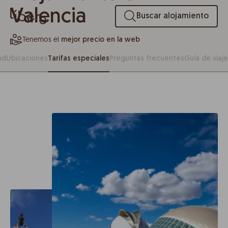
Valencia
Buscar alojamiento
Tenemos el
mejor precio en la web
ad
Ubicaciones
Tarifas especiales
Preguntas frecuentes
Guía de viaje