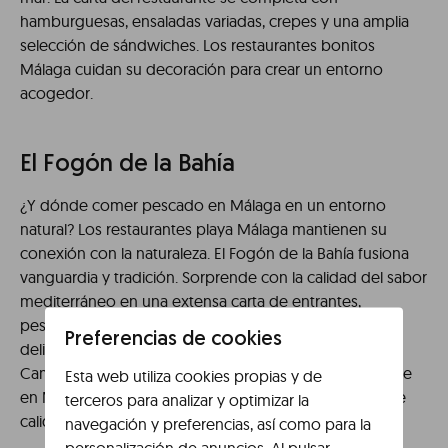
hamburguesas, ensaladas variadas, crepes y una amplia
selección de sándwiches. Los restaurantes bonitos
Málaga cuidan su decoración para crear un entorno
acogedor.
El Fogón de la Bahía
¿Y dónde comer pescado en Málaga en un entorno
natural? Los restaurantes playa Málaga mantienen su
conexión con la naturaleza. El Fogón de la Bahía fusiona
vanguardia y tradición. Sorprende con la calidad del sabor
mediterráneo en una extensa carta de entrantes,
pescados, mariscos, una gran variedad de arroces y
Preferencias de cookies
deliciosos postres. El local se sitúa en la calle Fernando
Camino, número 15. Si te preguntas donde comer carne
Esta web utiliza cookies propias y de
en Málaga, El Fogón de la Bahía ofrece un producto de
terceros para analizar y optimizar la
calidad.
navegación y preferencias, así como para la
personalización de anuncios. Al pulsar