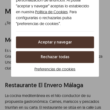
“aceptar y navegar“ aceptas lo establecido
Málaga Restaurantes típicos
en nuestra
Política de Cookies
. Para
configurarlas o rechazarlas pulsa
¿Te gustaría visitar los restaurantes típicos de Málaga?
“preferencias de cookies”.
Mesón Mariano Málaga
Aceptar y navegar
Es un restaurante malagueño situado en la calle
Granados, 2. El local se encuentra muy próximo a la Plaza
Rechazar todas
Uncibay. Es un referente en cocina tradicional en la
ciudad.
Preferencias de cookies
Restaurante El Envero Málaga
La cocina mediterránea es el hilo conductor de su
propuesta gastronómica. Carnes, mariscos y pescados
triunfan en su carta. El restaurante se sitúa en la calle Luis