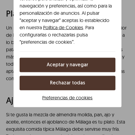
navegación y preferencias, así como para la
personalización de anuncios. Al pulsar
Plato de los Montes Málaga
“aceptar y navegar“ aceptas lo establecido
en nuestra
Política de Cookies
. Para
Un plato muy contundente típico de las zonas de interior
configurarlas o rechazarlas pulsa
de Málaga. Se le conoce popularmente como ‘huevos a
“preferencias de cookies”.
lo bestia’ ya que la base principal con los huevos y
patatas a los que se les añade un sinfín de ingredientes
más como lomo con manteca, chorizo, morcilla, migas y
todo lo que dé de sí nuestra imaginación. Una bomba
Aceptar y navegar
apta para todas aquellas personas que les apasionen las
comidas copiosas.
Rechazar todas
Preferencias de cookies
Ajoblanco de Málaga
Si te gusta la mezcla de almendra molida, pan, ajo y
aceite, entonces el ajoblanco de Málaga es tu plato. Esta
exquisita comida típica Málaga debe servirse muy fría.