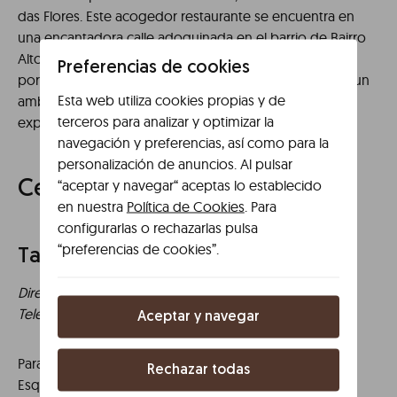
das Flores. Este acogedor restaurante se encuentra en
una encantadora calle adoquinada en el barrio de Bairro
Alto. Aquí podrás disfrutar de platos tradicionales
Preferencias de cookies
portugueses, como bacalao a la brasa y cataplana, en un
Esta web utiliza cookies propias y de
ambiente encantador. La ubicación es perfecta para
terceros para analizar y optimizar la
explorar el centro histórico de Lisboa.
navegación y preferencias, así como para la
personalización de anuncios. Al pulsar
“aceptar y navegar“ aceptas lo establecido
Cena en Lisboa
en nuestra
Política de Cookies
. Para
configurarlas o rechazarlas pulsa
“preferencias de cookies”.
Tasca da Esquina
Dirección:
Rua Domingos Sequeira 41C, 1350-122 Lisboa
Teléfono:
+351 218 032 815
Aceptar y navegar
Para cenar con estilo, reserva una mesa en Tasca da
Rechazar todas
Esquina. Este restaurante ofrece una experiencia