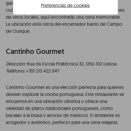
gastronómica contemporánea con un enfoque en la
Preferencias de cookies
cocina portuguesa. Desde platos de autor hasta opciones
de vinos locales, aquí encontrarás una cena memorable.
La ubicación está cerca del encantador barrio de Campo
de Ourique.
Cantinho Gourmet
Dirección:
Rua da Escola Politécnica 32, 1250-102 Lisboa
Teléfono:
+351 213 422 047
Cantinho Gourmet es una elección perfecta para quienes
desean explorar la cocina portuguesa. Este restaurante se
encuentra en una ubicación céntrica y ofrece una
variedad de platos tradicionales portugueses, como
bacalao a la brasa y arroces de mariscos. El ambiente es
acogedor y auténtico, perfecto para una cena relajada.