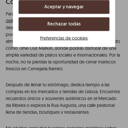
Compras
Aceptar y navegar
Para concluir tu fin de semana en Lisboa, disfruta de la
deliciosa gastronomía loca
l. Comienza el día con un
Rechazar todas
desayuno tradicional en una pastelería local, donde
podrás degustar los famosos pasteles de nata. Para el
Preferencias de cookies
almuerzo, visita el Mercado da Ribeira, también conocido
como Time Out Market, donde podrás disfrutar de una
amplia variedad de platos locales e internacionales. Por la
noche, no te pierdas la oportunidad de cenar mariscos
frescos en Cervejaria Ramiro.
Después de llenar tu estómago, dedica tiempo a las
compras en los mercados y tiendas de Lisboa. Encuentra
recuerdos únicos y souvenirs auténticos en el Mercado
da Ribeira o explora la Rua Augusta, una calle peatonal
llena de tiendas, boutiques y restaurantes.