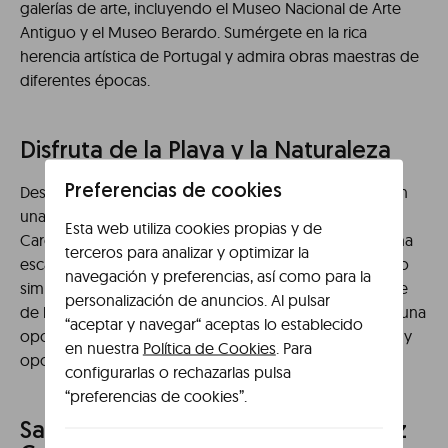
galerías de arte, incluyendo el Museo Nacional de Arte
Antiguo y el Museo Berardo. Sumérgete en la rica
herencia artística de Portugal y admira obras maestras de
diferentes épocas.
Disfruta de la Playa y la Naturaleza
Preferencias de cookies
Después de un día cultural, dedica tiempo a relajarte en
una de las hermosas playas cercanas a Lisboa, como
Esta web utiliza cookies propias y de
Carcavelos o Praia de Guincho. Estas playas ofrecen una
terceros para analizar y optimizar la
escapada tranquila donde puedes tomar el sol, nadar o
navegación y preferencias, así como para la
simplemente disfrutar de la brisa marina. Si eres amante
personalización de anuncios. Al pulsar
de la naturaleza, el Parque Natural de Sintra-Cascais es una
“aceptar y navegar“ aceptas lo establecido
opción cercana que te ofrece paisajes impresionantes y
en nuestra
Política de Cookies
. Para
oportunidades para practicar senderismo.
configurarlas o rechazarlas pulsa
“preferencias de cookies”.
Saborea la Gastronomía Local y Haz