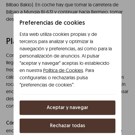
Bilbao Bakio). En coche hay que tomar la carretera de
Bilbao a Mungia BI-631 y continuar hacia Bermeo, tomar
desvío BI-2101. También se puede ir por la costa BI-3151.
Preferencias de cookies
Esta web utiliza cookies propias y de
Playa de Aritzatxu
terceros para analizar y optimizar la
navegación y preferencias, así como para la
Continuamos el recorrido por la costa de Bizkaia hasta
personalización de anuncios. Al pulsar
llegar a Bermeo y la playa de Aritzatxu. Especialmente
“aceptar y navegar“ aceptas lo establecido
frecuentada por los amantes del buceo, esta pequeña
en nuestra
Política de Cookies
. Para
cala de arena dorada se encuentra rodeada de grandes
configurarlas o rechazarlas pulsa
rocas dentro de la Reserva de la Biosfera de Urdaibai. Un
“preferencias de cookies”.
enclave natural totalmente acondicionado para descansar
después de una visita al puerto y tomar algo en su bar
con unas vistas privilegiadas.
Aceptar y navegar
la playa se
Cómo llegar a la playa de Aritzatxu:
Rechazar todas
encuentra junto al pueblo de Bermeo. En coche desde